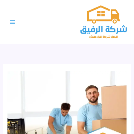
خطي
لى
لمحتوى