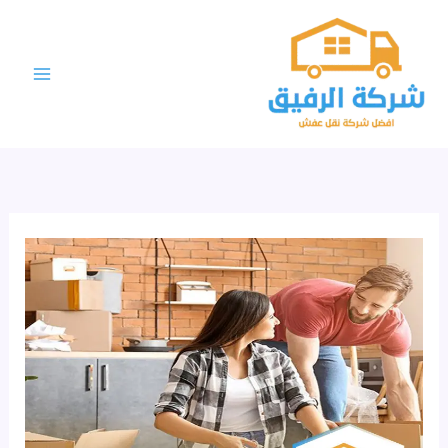
خطي
لى
لمحتوى